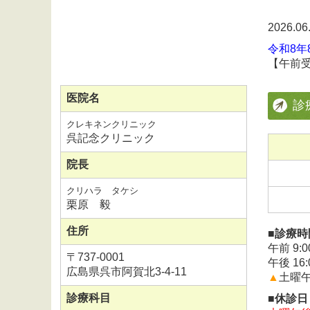
2026.0
令和8
【午前受
医院名
診
クレキネンクリニック
呉記念クリニック
院長
クリハラ タケシ
栗原 毅
住所
■診療時
午前 9:0
〒
737-0001
午後 16:
広島県呉市阿賀北3-4-11
▲
土曜午前
診療科目
■休診日