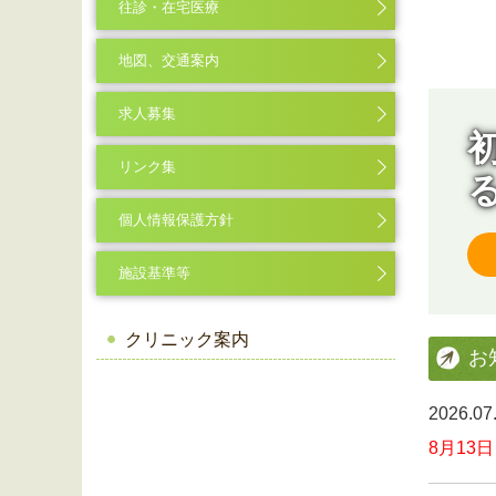
往診・在宅医療
地図、交通案内
求人募集
リンク集
個人情報保護方針
施設基準等
クリニック案内
お
2026.0
8月13