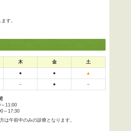
します。
木
金
土
●
●
▲
－
●
－
間
0～11:00
00～17:30
方は午前中のみの診療となります。