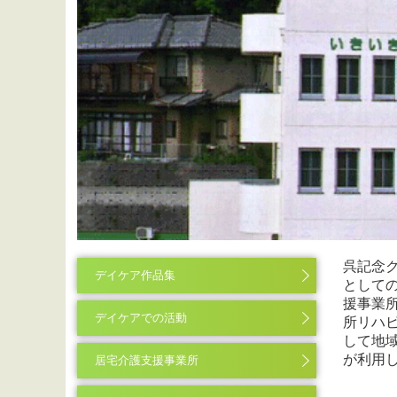
呉記念
デイケア作品集
として
援事業
デイケアでの活動
所リハ
して地
が利用
居宅介護支援事業所