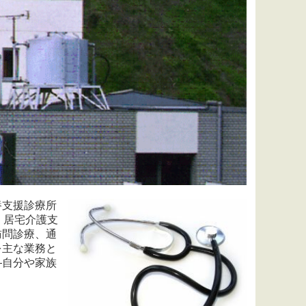
養支援診療所
、居宅介護支
訪問診療、通
を主な業務と
―自分や家族