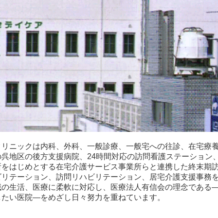
クリニックは内科、外科、一般診療、一般宅への往診、在宅療
の呉地区の後方支援病院、24時間対応の訪問看護ステーション
所をはじめとする在宅介護サービス事業所らと連携した終末期
ビリテーション、訪問リハビリテーション、居宅介護支援事務
域の生活、医療に柔軟に対応し、医療法人有信会の理念である
したい医院―をめざし日々努力を重ねています。